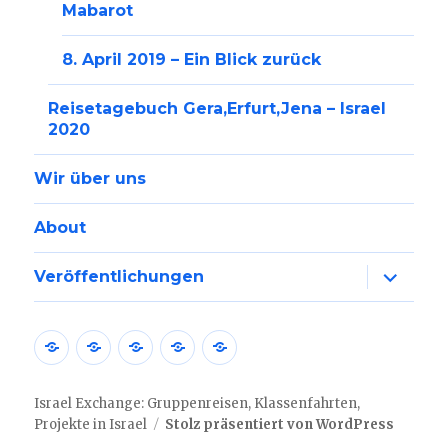
Mabarot
8. April 2019 – Ein Blick zurück
Reisetagebuch Gera,Erfurt,Jena – Israel
2020
Wir über uns
About
Unterme
Veröffentlichungen
anzeige
Nachrichten
Allgemein
Gruppenreisen
Klassenfahrten
Israel
aus
Live
Israel
Israel Exchange: Gruppenreisen, Klassenfahrten,
Projekte in Israel
Stolz präsentiert von WordPress