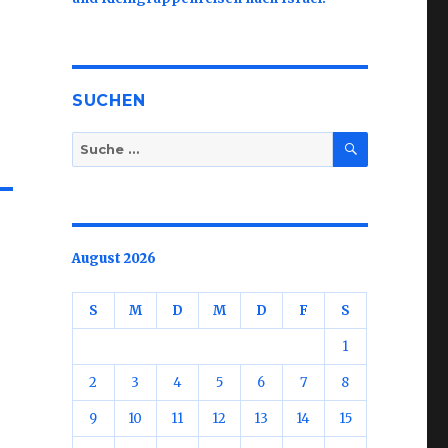
SUCHEN
SUCHE
Suche
nach:
August 2026
S
M
D
M
D
F
S
1
2
3
4
5
6
7
8
9
10
11
12
13
14
15