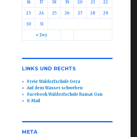
16
17
18
19
20
21
22
23
24
25
26
27
28
29
30
31
.
« Dez
LINKS UND RECHTS
Freie Waldorfschule Gera
Auf dem Wasser schweben
Facebook Waldorfschule Ramat Gan
E-Mail
META