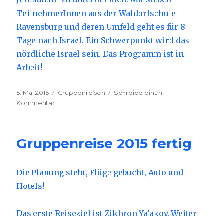
TeilnehmerInnen aus der Waldorfschule
Ravensburg und deren Umfeld geht es für 8
Tage nach Israel. Ein Schwerpunkt wird das
nördliche Israel sein. Das Programm ist in
Arbeit!
Veröffentlicht
5. Mai 2016
Kategorien
Gruppenreisen
Schreibe einen
am
Kommentar
zu
Nun
doch:
Gruppenreise
Gruppenreise 2015 fertig
2016
Die Planung steht, Flüge gebucht, Auto und
Hotels!
Das erste Reiseziel ist Zikhron Ya’akov. Weiter