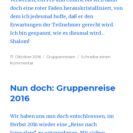
doch eine roter Faden herauskristallisiert, von
dem ich jedesmal hoffe, daß er den
Erwartungen der Teilnehmer gerecht wird.
Ich bin gespannt, wie es diesmal wird…
Shalom!
Veröffentlicht
17. Oktober 2016
Kategorien
Gruppenreisen
Schreibe einen
am
Kommentar
zu
Programm
für
Gruppenreise
Nun doch: Gruppenreise
2016
fertig
2016
Wir haben uns nun doch entschlosssen, im
Herbst 2016 wieder eine „Reise nach
Jerusalem“ zu unternehmen. Mit sieben