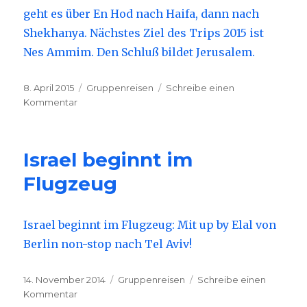
geht es über En Hod nach Haifa, dann nach
Shekhanya. Nächstes Ziel des Trips 2015 ist
Nes Ammim. Den Schluß bildet Jerusalem.
Veröffentlicht
8. April 2015
Kategorien
Gruppenreisen
Schreibe einen
am
Kommentar
zu
Gruppenreise
2015
fertig
Israel beginnt im
Flugzeug
Israel beginnt im Flugzeug: Mit up by Elal von
Berlin non-stop nach Tel Aviv!
Veröffentlicht
14. November 2014
Kategorien
Gruppenreisen
Schreibe einen
am
Kommentar
zu