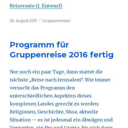
Reiseroute (1. Entwurf)
Veröffentlicht
26. August 2017
Kategorien
Gruppenreisen
am
Programm für
Gruppenreise 2016 fertig
Nur noch ein paar Tage, dann startet die
nächste „Reise nach Jerusalem“. Wie immer
versucht das Programm den
unterschiedlichen Aspekten dieses
komplexen Landes gerecht zu werden:
Religionen, Geschichte, Shoa, aktuelle
Situation — es ist jedesmal ein Abwägen und
Verwerfen, ein Pro und Contra, bis sich dann