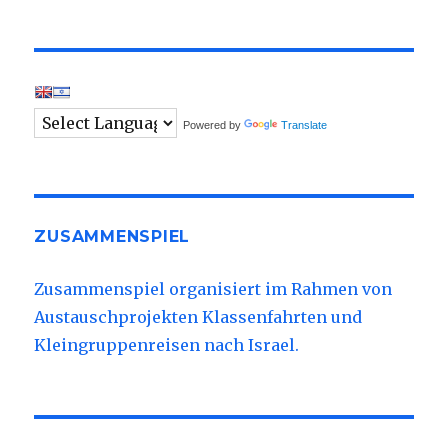
Israel
beginnt
im
Flugzeug
Powered by
Translate
ZUSAMMENSPIEL
Zusammenspiel organisiert im Rahmen von
Austauschprojekten Klassenfahrten und
Kleingruppenreisen nach Israel.