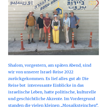
Shalom, vorgestern, am späten Abend, sind
wir von unserer Israel-Reise 2022
zurückgekommen. Es lief alles gut ab: Die
Reise bot
interessante Einblicke in das
israelische Leben, hatte politische, kulturelle
und geschichtliche Akzente. Im Vordergrund
standen die vielen kleinen „Mosaiksteinchen“,