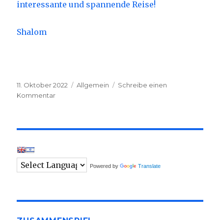
interessante und spannende Reise!
Shalom
Veröffentlicht
11. Oktober 2022
Kategorien
Allgemein
Schreibe einen
am
Kommentar
zu
Israel-
Trip
2022
Powered by
Translate