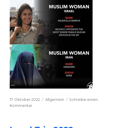
2022
Veröffentlicht
17. Oktober 2022
Kategorien
Allgemein
Schreibe einen
am
Kommentar
zu