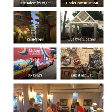
Jerusalem by night
Under construction
Raindrops
Bye bye Tiberias
So geht’s
Kunst am Bau