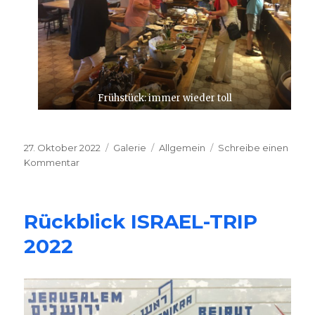
Frühstück: immer wieder toll
Veröffentlicht
27. Oktober 2022
Format
Galerie
Kategorien
Allgemein
Schreibe einen
am
Kommentar
zu
Impressionen
ISRAEL
2022
Rückblick ISRAEL-TRIP
2022