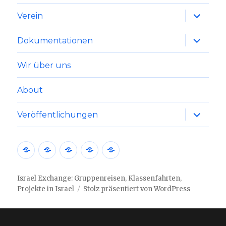
Unterme
Verein
anzeige
Unterme
Dokumentationen
anzeige
Wir über uns
About
Unterme
Veröffentlichungen
anzeige
Nachrichten
Allgemein
Gruppenreisen
Klassenfahrten
Israel
aus
Live
Israel
Israel Exchange: Gruppenreisen, Klassenfahrten,
Projekte in Israel
Stolz präsentiert von WordPress